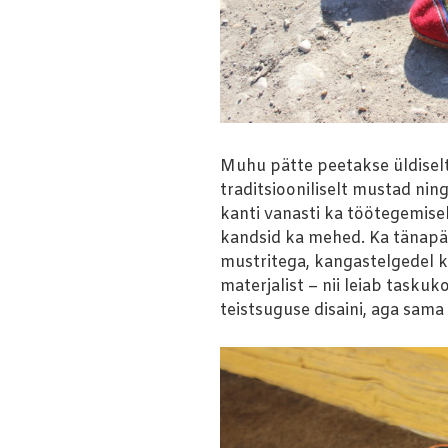
Muhu pätte peetakse üldiselt
traditsiooniliselt mustad ning t
kanti vanasti ka töötegemise
kandsid ka mehed. Ka tänapäe
mustritega, kangastelgedel 
materjalist – nii leiab taskuk
teistsuguse disaini, aga sa