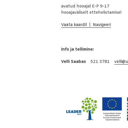
avatud hooajal E-P 9-17
hooajaväliselt ettehelistamisel
Vaata kaardil | Navigeeri
Info ja tellimine:
Velli Saabas
521 3781
velli@