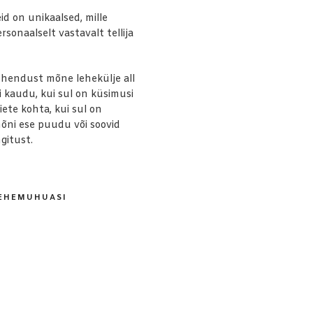
d on unikaalsed, mille
sonaalselt vastavalt tellija
hendust mõne lehekülje all
i kaudu, kui sul on küsimusi
ete kohta, kui sul on
õni ese puudu või soovid
gitust.
EHEMUHUASI