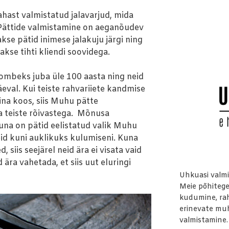
nahast valmistatud jalavarjud, mida
Pättide valmistamine on aeganõudev
kse pätid inimese jalakuju järgi ning
kse tihti kliendi soovidega.
ombeks juba üle 100 aasta ning neid
eval. Kui teiste rahvariiete kandmise
na koos, siis Muhu pätte
a teiste rõivastega. Mõnusa
rjuna on pätid eelistatud valik Muhu
eid kuni auklikuks kulumiseni. Kuna
, siis seejärel neid ära ei visata vaid
 ära vahetada, et siis uut eluringi
Uhkuasi valmi
Meie põhiteg
kudumine, rah
erinevate muh
valmistamine.