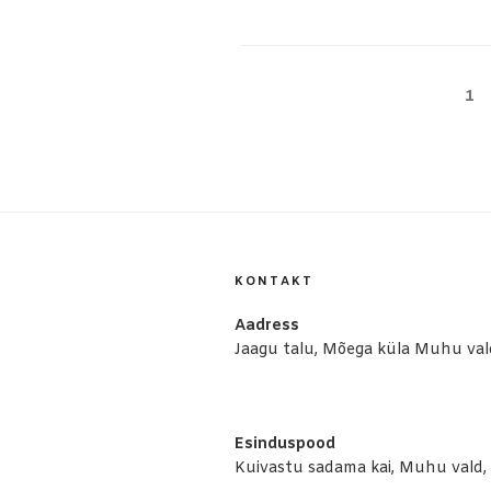
Posts
Pa
1
pagination
KONTAKT
Aadress
Jaagu talu, Mõega küla Muhu vald
Esinduspood
Kuivastu sadama kai, Muhu vald, 