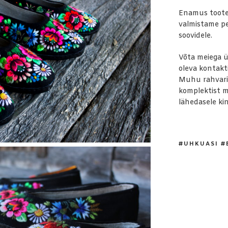
Enamus tootei
valmistame per
soovidele.
Võta meiega ü
oleva kontakt
Muhu rahvarii
komplektist m
lähedasele kin
#UHKUASI #