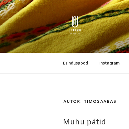
Skip
to
content
UHKUASI
ehe muhu asi
Esinduspood
Instagram
AUTOR:
TIMOSAABAS
POSTED
Muhu pätid
ON