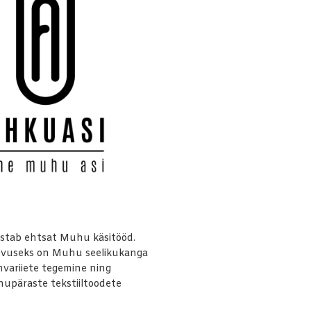
stab ehtsat Muhu käsitööd.
evuseks on Muhu seelikukanga
variiete tegemine ning
upäraste tekstiiltoodete