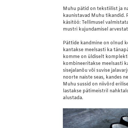
Muhu pätid on tekstiilist ja 
kaunistavad Muhu tikandid. 
käsitöö: Tellimusel valmistata
mustri kujundamisel arvestata
Pättide kandmine on olnud k
kantakse meelsasti ka tänapä
komme on üldiselt komplekti
kombineeritakse meelsasti k
sisejalanõu või suvise jalava
noorte naiste seas, kandes n
Muhu sussid on niivõrd erilised
lastakse pätimeistril nahktald
alustada.