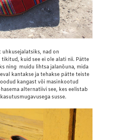
 uhkusejalatsiks, nad on
ikitud, kuid see ei ole alati nii. Pätte
ks ning muidu lihtsa jalanõuna, mida
val kantakse ja tehakse pätte teiste
koodud kangast või masinkootud
ohasema alternatiivi see, kes eelistab
ma kasutusmugavusega susse.